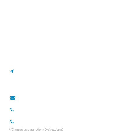
Estrada de Manique 1695
2645-131 Alcabideche,
Portugal
geral@drcano.pt
967 128 838*
936 532 999*
*(Chamadas para rede móvel nacional)