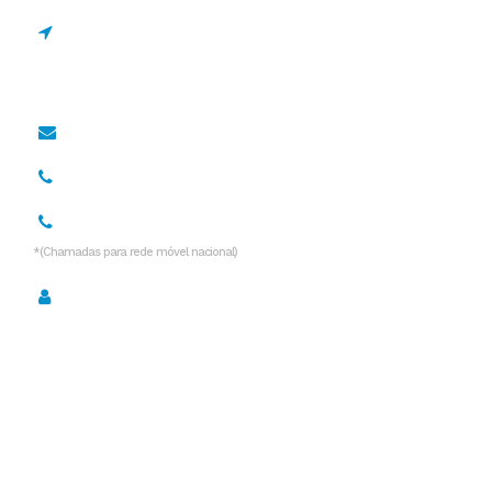
Estrada de Manique 1695
2645-131 Alcabideche,
Portugal
geral@drcano.pt
967 128 838*
936 532 999*
*(Chamadas para rede móvel nacional)
Política de Privacidade
Serviços
Desentupimentos
Desentupimentos de Fossas