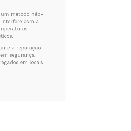
de um método não-
 interfere com a
temperaturas
ticos.
rante a reparação
em segurança
regados em locais
Serviços
C