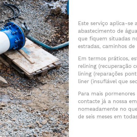
Este serviço aplica-se 
abastecimento de águas
que fiquem situadas no 
estradas, caminhos de 
Em termos práticos, es
relining (recuperação 
lining (reparações pont
liner (insuflável que s
Para mais pormenores s
contacte já a nossa em
nomeadamente no que d
de seis meses em todas