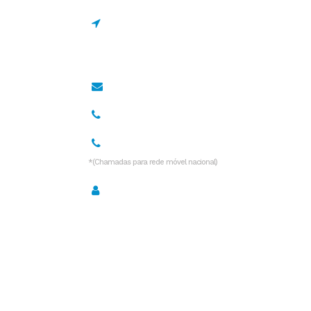
Estrada de Manique 1695
2645-131 Alcabideche,
Portugal
geral@drcano.pt
967 128 838*
936 532 999*
*(Chamadas para rede móvel nacional)
Política de Privacidade