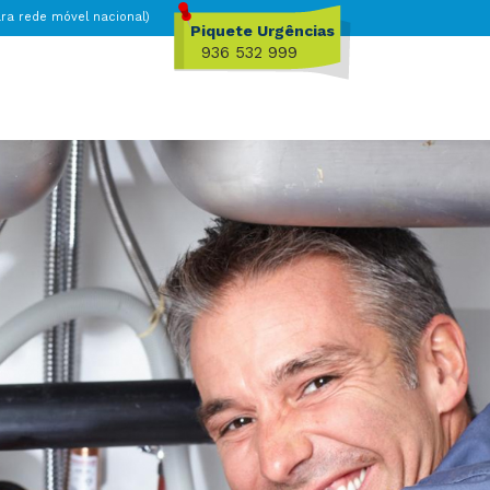
a rede móvel nacional)
Piquete Urgências
936 532 999