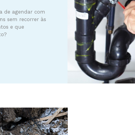
ita de agendar com
ns sem recorrer às
ntos e que
to?