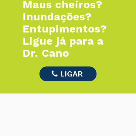
Maus cheiros?
Inundações?
Entupimentos?
Ligue já para a
Dr. Cano
LIGAR