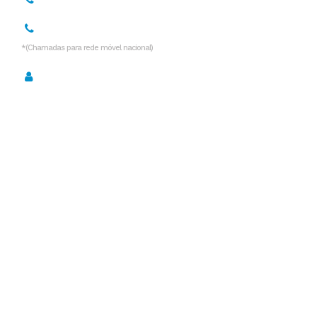
936 532 999*
*(Chamadas para rede móvel nacional)
Política de Privacidade
Serviços
Desentupimentos
Desentupimentos de Fossas
Limpeza de Esgotos
Limpeza de Fossas
Limpeza de algerozes e de caleiras
Reabilitação de Tubagens