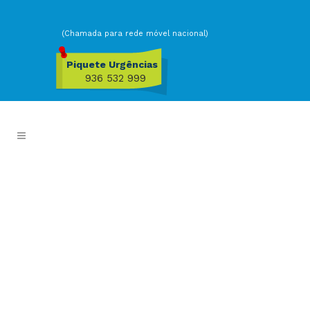
(Chamada para rede móvel nacional)
Piquete Urgências
936 532 999