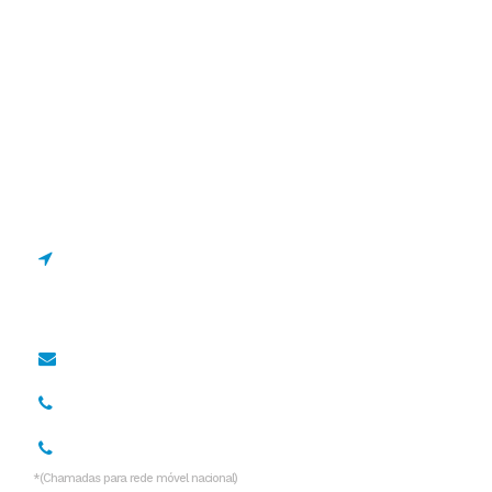
Estrada de Manique 1695
2645-131 Alcabideche,
Portugal
geral@drcano.pt
967 128 838*
936 532 999*
*(Chamadas para rede móvel nacional)