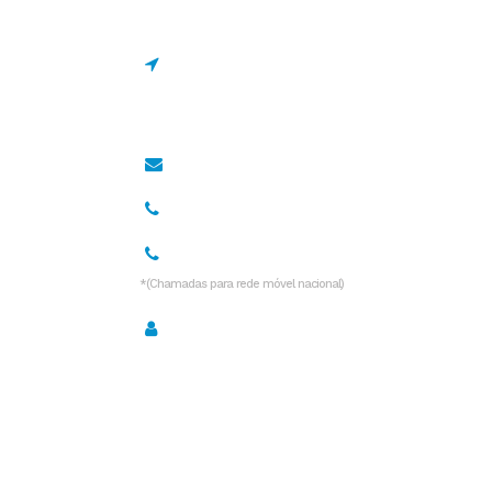
Estrada de Manique 1695
2645-131 Alcabideche,
Portugal
geral@drcano.pt
967 128 838*
936 532 999*
*(Chamadas para rede móvel nacional)
Política de Privacidade