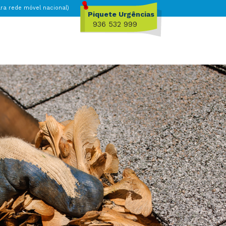
a rede móvel nacional)
Piquete Urgências
936 532 999