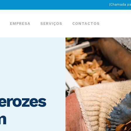
(Chamada par
EMPRESA
SERVIÇOS
CONTACTOS
erozes
m