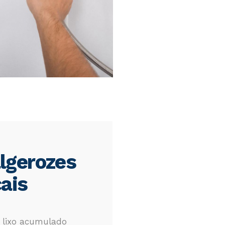
lgerozes
ais
m lixo acumulado