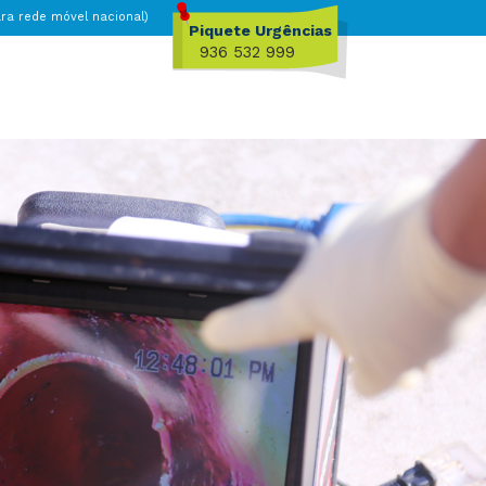
a rede móvel nacional)
Piquete Urgências
936 532 999