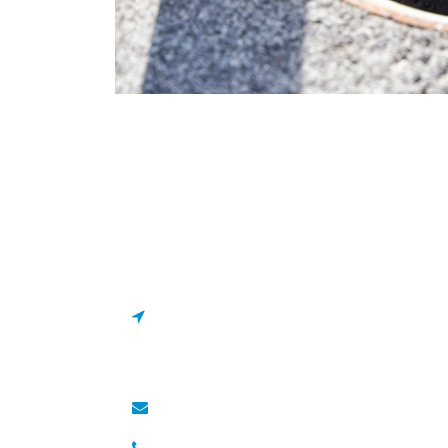
Estrada de Manique 1695
2645-131 Alcabideche,
Portugal
geral@drcano.pt