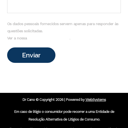
Os dados pessoais fornecidos servem apenas para responder às
questões solicitadas.
Ver a nossa
Política de Privacidade
.
Dr Cano © Copyright 2026 | Powered by
WebSystems
Em caso de litígio o consumidor pode recorrer a uma Entidade de
Resolução Alternativa de Litígios de Consumo.
Centro de Arbitragem de Conflitos de Consumo de Lisboa