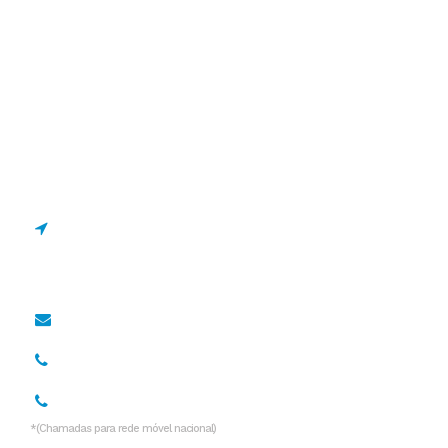
Estrada de Manique 1695
2645-131 Alcabideche,
Portugal
geral@drcano.pt
967 128 838*
936 532 999*
*(Chamadas para rede móvel nacional)