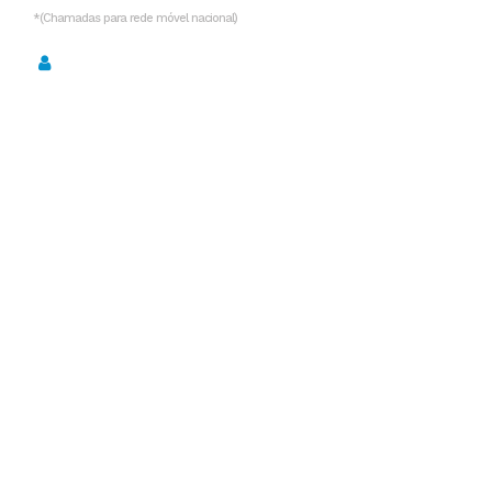
*(Chamadas para rede móvel nacional)
Política de Privacidade
Serviços
Desentupimentos
Desentupimentos de Fossas
Limpeza de Esgotos
Limpeza de Fossas
Limpeza de algerozes e de caleiras
Reabilitação de Tubagens
Inspeção vídeo CCTV