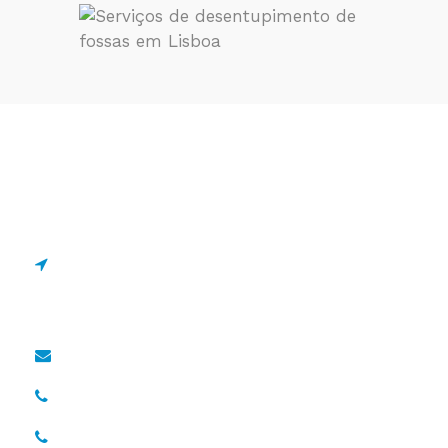
Estrada de Manique 1695
2645-131 Alcabideche,
Portugal
geral@drcano.pt
967 128 838*
936 532 999*